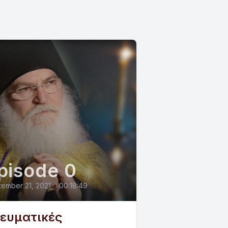
pisode 0
ember 21, 2021
•
00:18:49
ευματικές