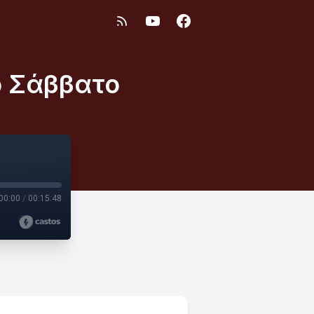
ο Σάββατο
00:00
/
00:15:48